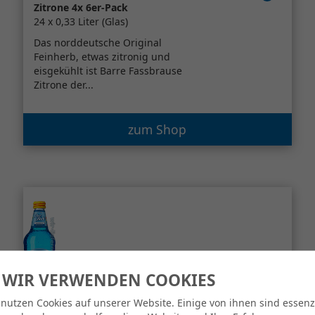
Zitrone 4x 6er-Pack
24 x 0,33 Liter (Glas)
Das norddeutsche Original
Feinherb, etwas zitronig und
eisgekühlt ist Barre Fassbrause
Zitrone der...
zum Shop
 WIR VERWENDEN COOKIES
 nutzen Cookies auf unserer Website. Einige von ihnen sind essenzi