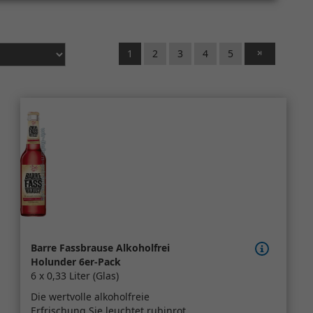
1
2
3
4
5
Barre Fassbrause Alkoholfrei
Holunder 6er-Pack
6 x 0,33 Liter (Glas)
Die wertvolle alkoholfreie
Erfrischung Sie leuchtet rubinrot