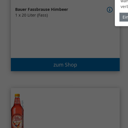
wäh
ver
Bauer Fassbrause Himbeer
1 x 20 Liter (Fass)
Ei
zum Shop