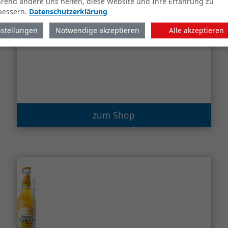
rend andere uns helfen, diese Website und Ihre Erfahrung zu
bessern.
Datenschutzerklärung
Biermanufaktur Engel Blaue
Heidi - Fassbrause Waldbeere
nstellungen
Notwendige akzeptieren
Alle akzeptieren
15 x 0,5 Liter (Glas)
zum Shop