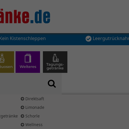
Kein Kistenschleppen
Leergutrückna
Direktsaft
Limonade
ftgetränke
Schorle
Wellness