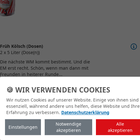
Früh Kölsch (Dosen)
2 x 5 Liter (Dose(n))
Die nächste WM kommt bestimmt. Und die
EM erst recht. Schön, wenn man dann mit
Freunden in heiterer Runde...
🍪 WIR VERWENDEN COOKIES
Wir nutzen Cookies auf unserer Website. Einige von ihnen sind
zum Shop
essenziell, während andere uns helfen, diese Website und Ihre
Erfahrung zu verbessern.
Datenschutzerklärung
Notwendige
Alle
Einstellungen
akzeptieren
akzeptieren