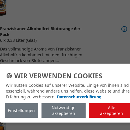
Franziskaner Alkoholfrei Blutorange 6er-
Pack
6 x 0,33 Liter (Glas)
Das vollmundige Aroma von Franziskaner
Alkoholfrei kombiniert mit dem fruchtigen
Geschmack von Blutorangen...
🍪 WIR VERWENDEN COOKIES
zum Shop
Wir nutzen Cookies auf unserer Website. Einige von ihnen sind
essenziell, während andere uns helfen, diese Website und Ihre
Erfahrung zu verbessern.
Datenschutzerklärung
Notwendige
Alle
Einstellungen
akzeptieren
akzeptieren