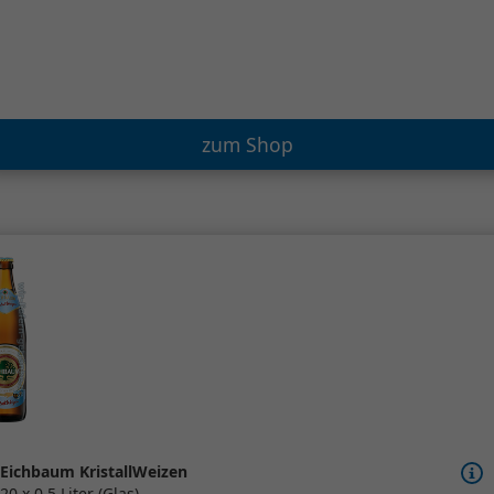
zum Shop
Eichbaum KristallWeizen
20 x 0,5 Liter (Glas)